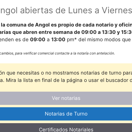
ngol abiertas de Lunes a Vierne
e la comuna de
Angol es propio de cada notario y ofic
arías que abren entre
semana
de
09:00 a 13:30
y
15:
tienden es de
09:00
a
13:00
pm* del mismo modos que l
cambios, para verificar comercial contacte a la notaría con antelación.
ción que necesitas o no mostramos notarias de turno pa
 Mira la lista en final de la página o usar el buscador d
Ver notarias
Notarias de Turno
Certificados Notariales