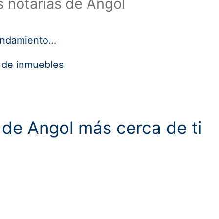
s notarías de Angol
rendamiento…
a de inmuebles
a de
Angol más cerca de ti