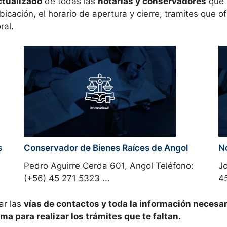
ctualizado
de todas las
notarías y conservadores
que 
bicación, el horario de apertura y cierre, tramites que 
ral.
s
Conservador de Bienes Raíces de Angol
N
Pedro Aguirre Cerda 601, Angol Teléfono:
Jo
(+56) 45 271 5323 ...
45
ar las
vías de contactos y toda la
información
necesari
ima
para realizar los trámites que te faltan.