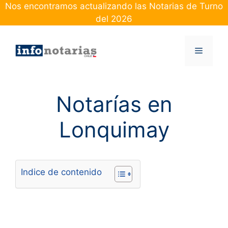
Skip
Nos encontramos actualizando las Notarias de Turno
to
del 2026
content
Menu
Notarías en
Lonquimay
Indice de contenido