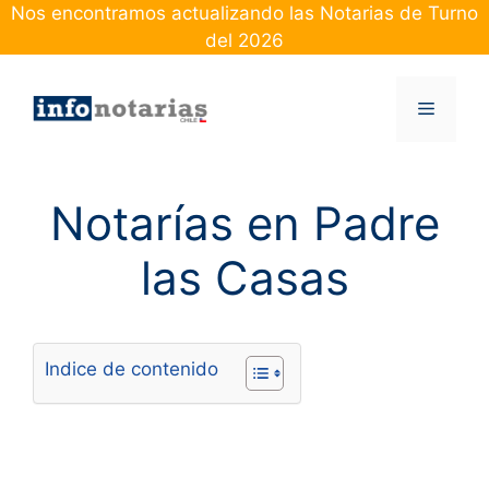
Skip
Nos encontramos actualizando las Notarias de Turno
to
del 2026
content
Menu
Notarías en Padre
las Casas
Indice de contenido