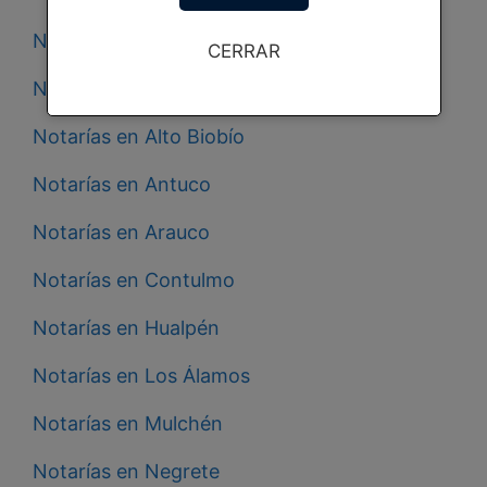
Notarías en Santa Juana
CERRAR
Notarías en Tomé
Notarías en Alto Biobío
Notarías en Antuco
Notarías en Arauco
Notarías en Contulmo
Notarías en Hualpén
Notarías en Los Álamos
Notarías en Mulchén
Notarías en Negrete