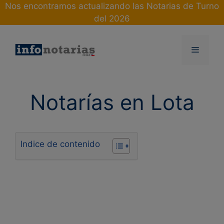
Skip
Nos encontramos actualizando las Notarias de Turno
to
del 2026
content
Menu
Notarías en Lota
Indice de contenido