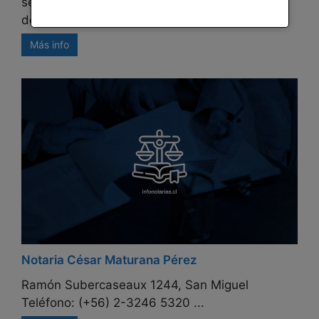
se sitúa en la calle Llano Subercaseaux 2585
de la comuna de ...
Más info
Notaria César Maturana Pérez
Ramón Subercaseaux 1244, San Miguel
Teléfono: (+56) 2-3246 5320 ...