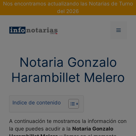
Skip
Nos encontramos actualizando las Notarias de Turno
to
del 2026
content
Menu
Notaria Gonzalo
Harambillet Melero
Indice de contenido
A continuación te mostramos la información con
la que puedes acudir a la
Notaria Gonzalo