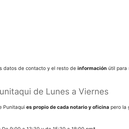
os datos de contacto y el resto de
información
útil para
unitaqui de Lunes a Viernes
de
Punitaqui
es propio de cada notario y oficina
pero la 
:
De 9:00 a 13:30 y de 15:30 a 18:00 pm*