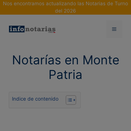
Skip
Nos encontramos actualizando las Notarias de Turno
to
del 2026
content
Menu
Notarías en Monte
Patria
Indice de contenido