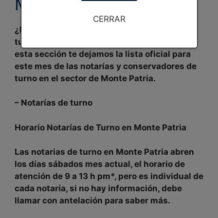
Monte Patria
CERRAR
¿Necesitas saber cuales son las
notarias de
turno hoy
en Monte Patria y sus horarios? en
esta sección te dejamos la
lista oficial
para
este
mes
de las notarías y conservadores de
turno en el sector de
Monte Patria.
–
Notarías de turno
Horario Notarías de Turno en
Monte Patria
Las notarias de turno en
Monte Patria
abren
los
días sábados
mes actual, el
horario
de
atención de
9 a 13 h pm
*, pero es
individual
de
cada notaría, si no hay información, debe
llamar con antelación para saber más.