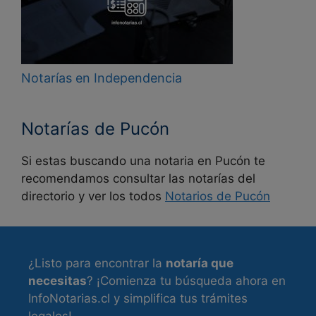
Notarías en Independencia
Notarías de Pucón
Si estas buscando una notaria en Pucón te
recomendamos consultar las notarías del
directorio y ver los todos
Notarios de Pucón
¿Listo para encontrar la
notaría que
necesitas
? ¡Comienza tu búsqueda ahora en
InfoNotarias.cl y simplifica tus trámites