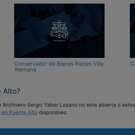
Conservador de Bienes Raices Villa
C
Alemana
 Alto?
y Archivero Sergio Yaber Lozano no este abierta o este
 en Puente Alto
disponibles.