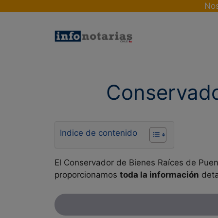
Skip
Nos
to
content
Conservado
Indice de contenido
El Conservador de Bienes Raíces de Puent
proporcionamos
toda la información
deta