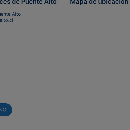
ces de Puente Alto
Mapa de ubicación 
uente Alto
lto.cl
RNO