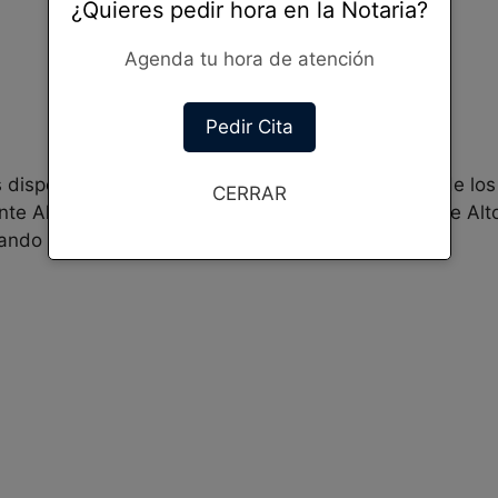
¿Quieres pedir hora en la Notaria?
Agenda tu hora de atención
Pedir Cita
disponer de la valoración y opinión de cada uno de los c
CERRAR
te Alto y Archivero Sergio Yaber Lozano en
Puente Alto
ndo tu valoración con las estrellas.