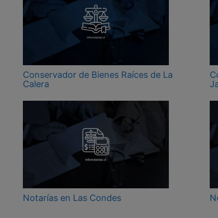
Conservador de Bienes Raíces de La
C
Calera
Ja
Notarías en Las Condes
N