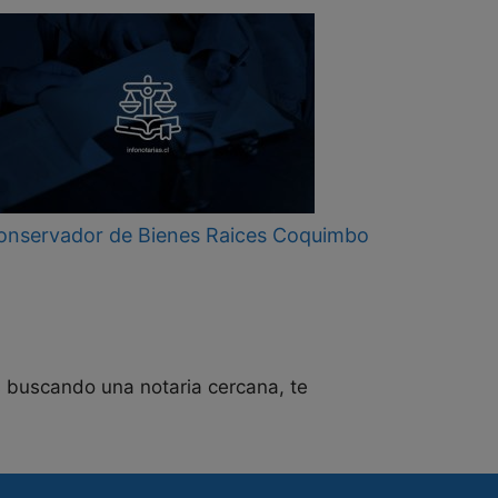
onservador de Bienes Raices Coquimbo
s buscando una notaria cercana, te