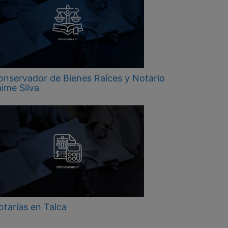
onservador de Bienes Raíces y Notario
ime Silva
otarías en Talca