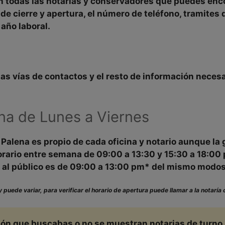
n todas las
notarías y conservadores
que puedes enc
 de cierre y apertura, el número de teléfono, tramites
 año laboral.
 las
vías de contactos y el resto de
información
necesar
na de Lunes a Viernes
e
Palena es propio de cada oficina y notario aunque la 
orario entre semana
de
09:00 a 13:30
y
15:30
a
18:00
 al público es de
09:00
a
13:00
pm* del mismo modos q
 puede variar, para verificar el horario de apertura puede llamar a la notaría 
ción que buscabas o no se muestran notarias de turno