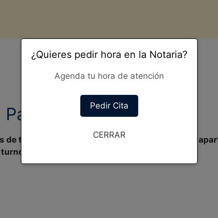
¿Quieres pedir hora en la Notaria?
Agenda tu hora de atención
Pedir Cita
n
Palena
CERRAR
s de turno hoy
en Palena y sus horarios? en este apa
 turno en la zona de
Palena.