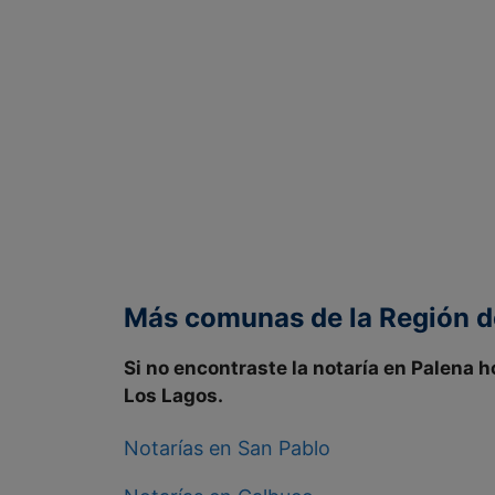
Más comunas de la Región d
Si no encontraste la notaría en
Palena h
Los Lagos
.
Notarías en San Pablo