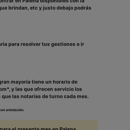
ontrar en
Palena disponibles con la
 que brindan, etc y justo debajo podrás
ia para resolver tus gestiones e ir
gran mayoría tiene un horario de
pm*, y las que ofrecen servicio los
ue las notarías de turno cada mes.
con antelación.
 para el presente mes en
Palena,