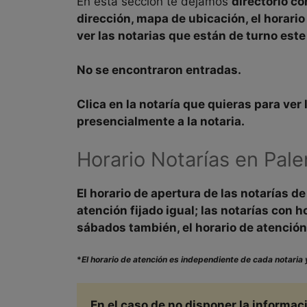
En esta sección te dejamos
directorio co
dirección, mapa de ubicación, el horario
ver las notarias que están de turno este
No se encontraron entradas.
Clica en la notaría que quieras para ver
presencialmente a la
notaria
.
Horario Notarías en
Pale
El
horario de apertura
de las notarías d
atención fijado igual; las notarías con
h
sábados
también, el horario de atención
*
El horario de atención es independiente de cada notaria y
En el caso de no disponer la informa