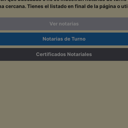
cercana. Tienes el listado en final de la página o uti
Ver notarias
Notarias de Turno
Certificados Notariales