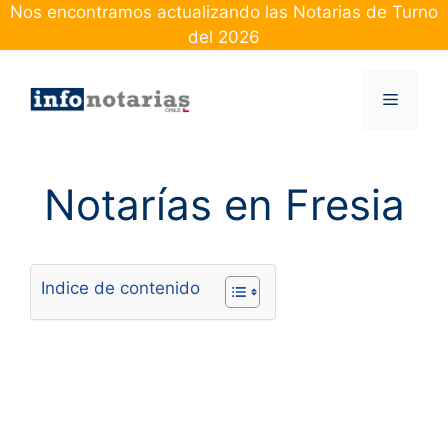
Skip
Nos encontramos actualizando las Notarias de Turno
to
del 2026
content
Menu
Notarías en Fresia
Indice de contenido