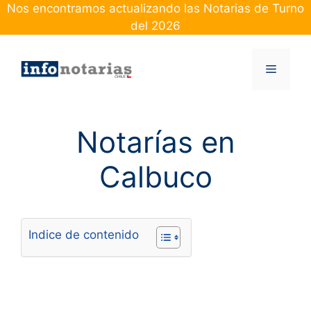
Skip
Nos encontramos actualizando las Notarias de Turno
to
del 2026
content
Menu
Notarías en
Calbuco
Indice de contenido