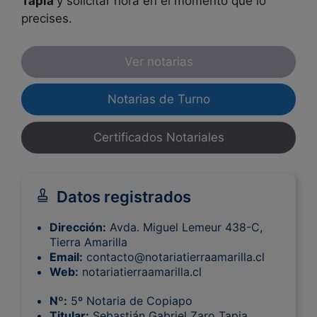
Tapia
y solicitar hora en el momento que lo
precises.
Ver notarias
Notarias de Turno
Certificados Notariales
Datos registrados
Dirección:
Avda. Miguel Lemeur 438-C,
Tierra Amarilla
Email:
contacto@notariatierraamarilla.cl
Web:
notariatierraamarilla.cl
Nº:
5º Notaria de Copiapo
Titular:
Sebastián Gabriel Zaro Tapia