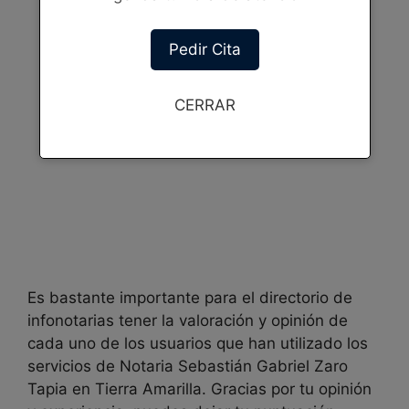
Pedir Cita
CERRAR
Es bastante importante para el directorio de
infonotarias tener la valoración y opinión de
cada uno de los usuarios que han utilizado los
servicios de Notaria
Sebastián Gabriel Zaro
Tapia en
Tierra Amarilla. Gracias por tu opinión