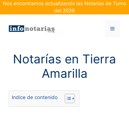
Skip
Nos encontramos actualizando las Notarias de Turno
to
del 2026
content
Menu
Notarías en Tierra
Amarilla
Indice de contenido