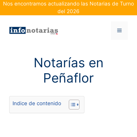
Skip
Nos encontramos actualizando las Notarias de Turno
to
del 2026
content
Menu
Notarías en
Peñaflor
Indice de contenido