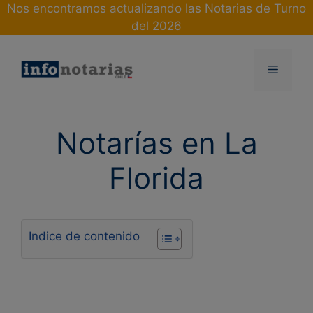
Skip
Nos encontramos actualizando las Notarias de Turno
to
del 2026
content
Menu
Notarías en La
Florida
Indice de contenido