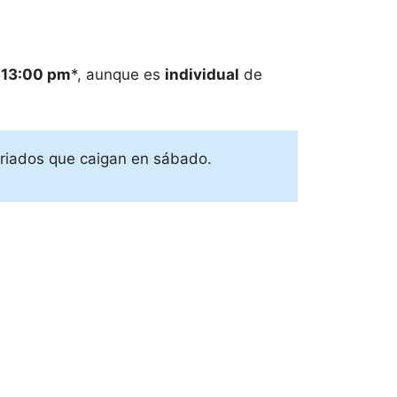
 13:00 pm
*, aunque es
individual
de
feriados que caigan en sábado.