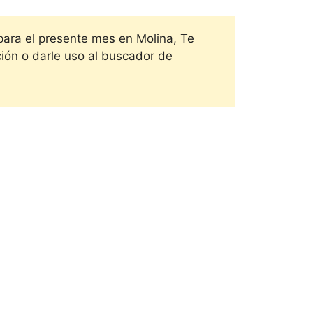
 para el presente mes en
Molina, Te
ción o darle uso al buscador de