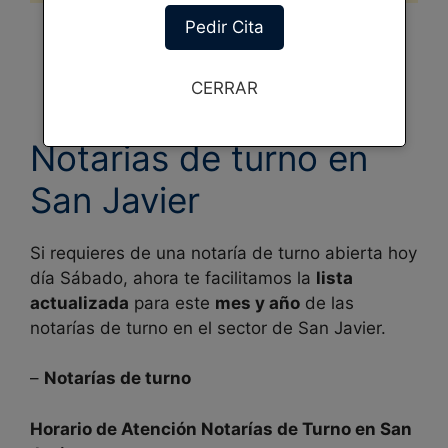
Pedir Cita
CERRAR
Notarias de turno en
San Javier
Si requieres de una notaría de turno abierta hoy
día Sábado, ahora te facilitamos la
lista
actualizada
para este
mes y año
de las
notarías de turno en el sector de
San Javier.
–
Notarías de turno
Horario de Atención Notarías de Turno en
San