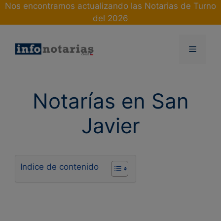
Skip
Nos encontramos actualizando las Notarias de Turno
to
del 2026
content
Menu
Notarías en San
Javier
Indice de contenido