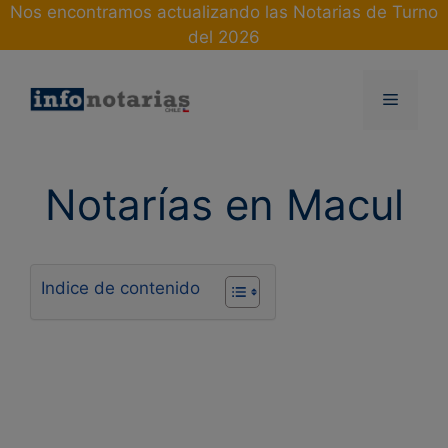
Skip
Nos encontramos actualizando las Notarias de Turno
to
del 2026
content
Menu
Notarías en Macul
Indice de contenido