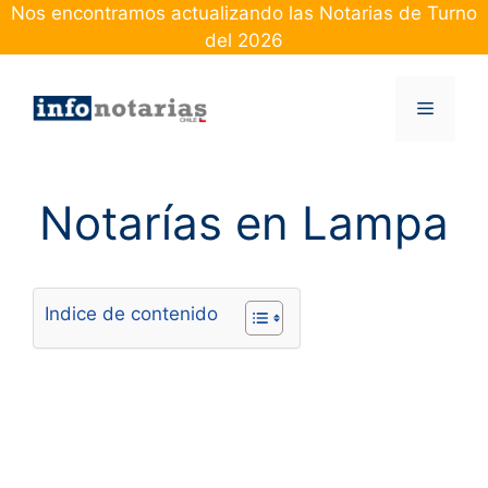
Skip
Nos encontramos actualizando las Notarias de Turno
to
del 2026
content
Menu
Notarías en Lampa
Indice de contenido