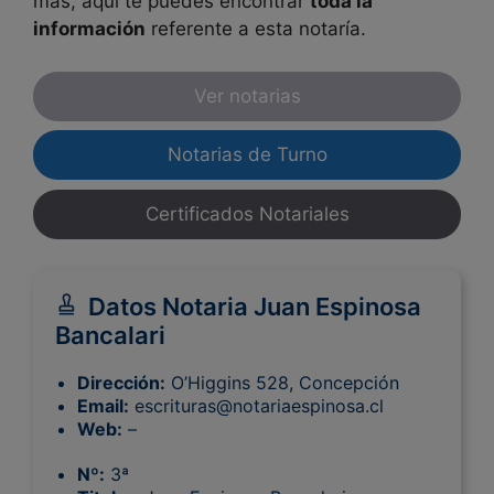
más, aquí te puedes encontrar
toda la
información
referente a esta notaría.
Ver notarias
Notarias de Turno
Certificados Notariales
Datos Notaria Juan Espinosa
Bancalari
Dirección:
O’Higgins 528, Concepción
Email:
escrituras@notariaespinosa.cl
Web:
–
Nº:
3ª