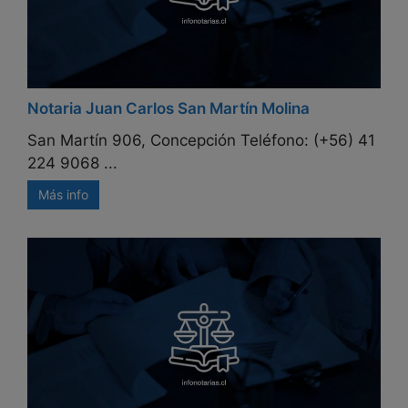
Notaria Juan Carlos San Martín Molina
San Martín 906, Concepción Teléfono: (+56) 41
224 9068 ...
Más info