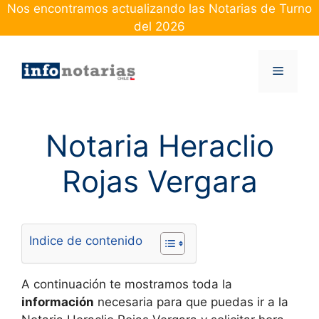
Skip
Nos encontramos actualizando las Notarias de Turno
to
del 2026
content
Menu
Notaria Heraclio
Rojas Vergara
Indice de contenido
A continuación te mostramos toda la
información
necesaria para que puedas ir a la