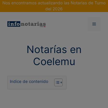
Skip
Nos encontramos actualizando las Notarias de Turno
to
del 2026
content
Menu
Notarías en
Coelemu
Indice de contenido