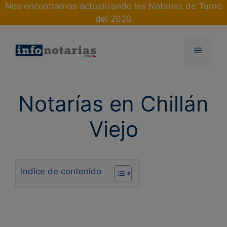
Skip
Nos encontramos actualizando las Notarias de Turno
to
del 2026
content
Menu
Notarías en Chillán
Viejo
Indice de contenido