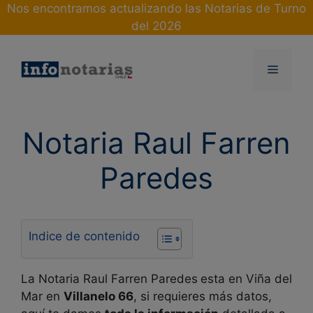
Skip
Nos encontramos actualizando las Notarias de Turno
to
del 2026
content
Menu
Notaria Raul Farren
Paredes
Indice de contenido
La Notaria Raul Farren Paredes
esta en Viña del
Mar en
Villanelo 66
, si requieres más datos,