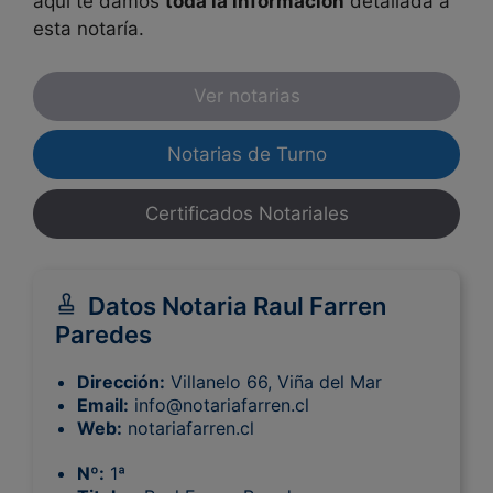
aquí te damos
toda la información
detallada a
esta notaría.
Ver notarias
Notarias de Turno
Certificados Notariales
Datos Notaria Raul Farren
Paredes
Dirección:
Villanelo 66, Viña del Mar
Email:
info@notariafarren.cl
Web:
notariafarren.cl
Nº:
1ª