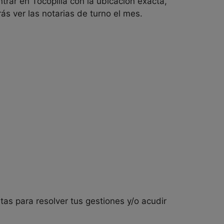
trar en
Tocopilla con la ubicación exacta,
rás ver las notarias de turno el mes.
as para resolver tus gestiones y/o acudir