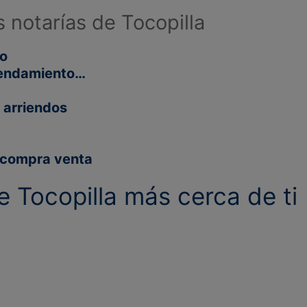
s notarías de Tocopilla
jo
rrendamiento…
 arriendos
y compra venta
de
Tocopilla más cerca de ti