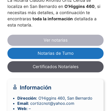
La Notaría Claudio Alfonso Ortiz Cerda
se
localiza en San Bernardo en
O’Higgins 460
, si
necesitas más detalles, a continuación te
encontraras
toda la información
detallada a
esta notaría.
Ver notarias
Notarias de Turno
Certificados Notariales
Información
Dirección:
O’Higgins 460, San Bernardo
Email:
cortizcnot@yahoo.com
Web:
–