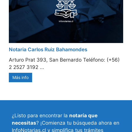
Notaria Carlos Ruiz Bahamondes
Arturo Prat 393, San Bernardo Teléfono: (+56)
2 2527 3192 ...
Más info
¿Listo para encontrar la
notaría que
necesitas
? ¡Comienza tu búsqueda ahora en
InfoNotarias.cl y simplifica tus trámites