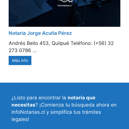
Notaria Jorge Acuña Pérez
Andrés Bello 453, Quilpué Teléfono: (+56) 32
273 0786 ...
Más info
¿Listo para encontrar la
notaría que
necesitas
? ¡Comienza tu búsqueda ahora en
InfoNotarias.cl y simplifica tus trámites
legales!