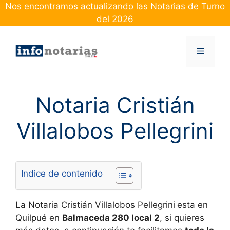
Skip
Nos encontramos actualizando las Notarias de Turno
to
del 2026
content
Menu
Notaria Cristián
Villalobos Pellegrini
Indice de contenido
La Notaria Cristián Villalobos Pellegrini
esta en
Quilpué en
Balmaceda 280 local 2
, si quieres