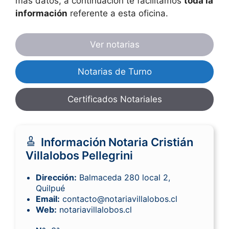
más datos, a continuación te facilitamos
toda la
información
referente a esta oficina.
Ver notarias
Notarias de Turno
Certificados Notariales
Información Notaria Cristián
Villalobos Pellegrini
Dirección:
Balmaceda 280 local 2,
Quilpué
Email:
contacto@notariavillalobos.cl
Web:
notariavillalobos.cl