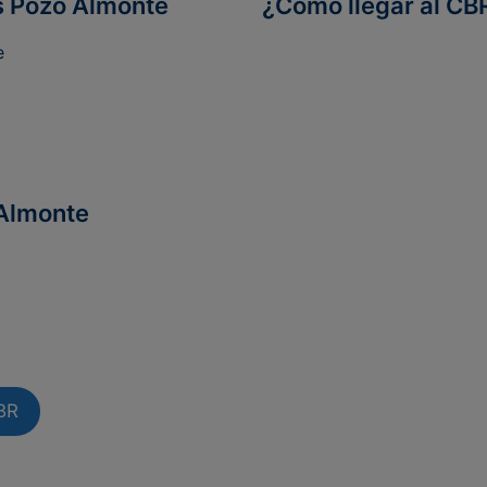
s Pozo Almonte
¿Cómo llegar al CB
e
 Almonte
BR