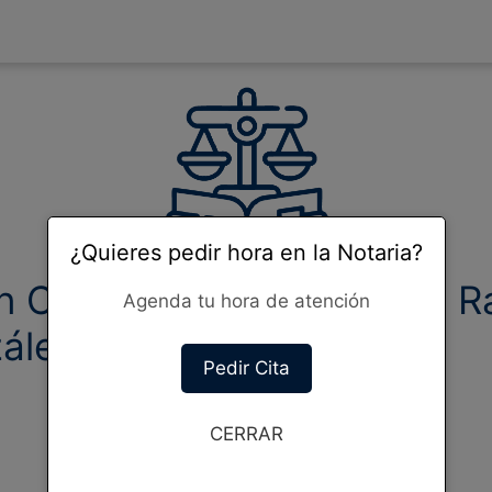
¿Quieres pedir hora en la Notaria?
n Conservador de Bienes Ra
Agenda tu hora de atención
ález
Pedir Cita
CERRAR