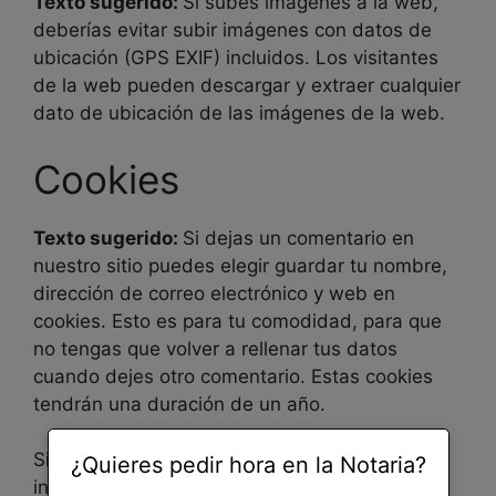
Texto sugerido:
Si subes imágenes a la web,
deberías evitar subir imágenes con datos de
ubicación (GPS EXIF) incluidos. Los visitantes
de la web pueden descargar y extraer cualquier
dato de ubicación de las imágenes de la web.
Cookies
Texto sugerido:
Si dejas un comentario en
nuestro sitio puedes elegir guardar tu nombre,
dirección de correo electrónico y web en
cookies. Esto es para tu comodidad, para que
no tengas que volver a rellenar tus datos
cuando dejes otro comentario. Estas cookies
tendrán una duración de un año.
Si tienes una cuenta y te conectas a este sitio,
¿Quieres pedir hora en la Notaria?
instalaremos una cookie temporal para