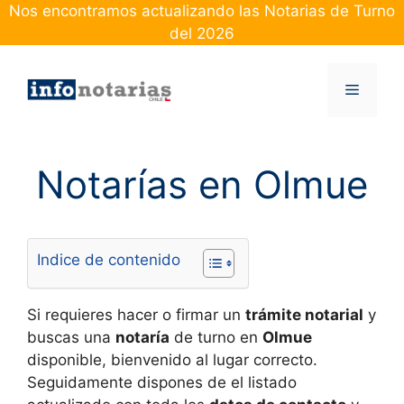
Skip
Nos encontramos actualizando las Notarias de Turno
to
del 2026
content
Menu
Notarías en Olmue
Indice de contenido
Si requieres hacer o firmar un
trámite notarial
y
buscas una
notaría
de turno en
Olmue
disponible, bienvenido al lugar correcto.
Seguidamente dispones de el listado