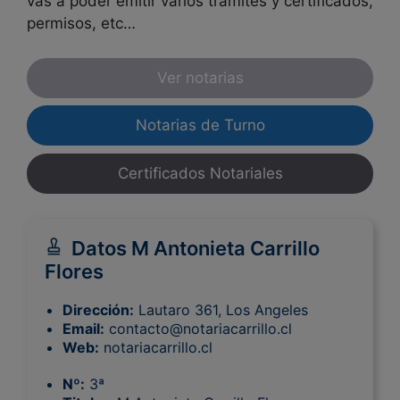
vas a poder emitir varios trámites y certificados,
permisos, etc…
Ver notarias
Notarias de Turno
Certificados Notariales
Datos M Antonieta Carrillo
Flores
Dirección:
Lautaro 361, Los Angeles
Email:
contacto@notariacarrillo.cl
Web:
notariacarrillo.cl
Nº:
3ª