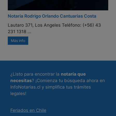
Notaria Rodrigo Orlando Cantuarias Costa
Lautaro 371, Los Angeles Teléfono: (+56) 43
231 1318 ...
Más info
¿Listo para encontrar la
notaría que
necesitas
? ¡Comienza tu búsqueda ahora en
InfoNotarias.cl y simplifica tus trámites
legales!
Feriados en Chile