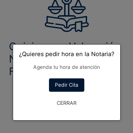
Opiniones y Valoración
¿Quieres pedir hora en la Notaria?
Notaria Ricardo
Agenda tu hora de atención
Fontecilla Gallardo
Pedir Cita
CERRAR