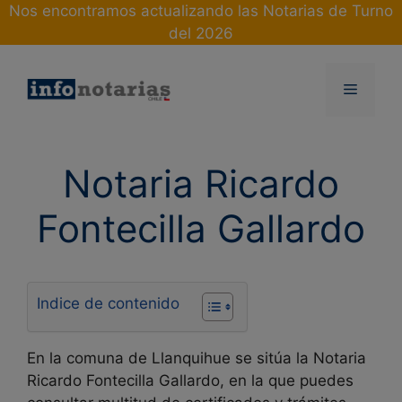
Skip
Nos encontramos actualizando las Notarias de Turno
to
del 2026
content
Menu
Notaria Ricardo
Fontecilla Gallardo
Indice de contenido
En la comuna de Llanquihue se sitúa la Notaria
Ricardo Fontecilla Gallardo, en la que puedes