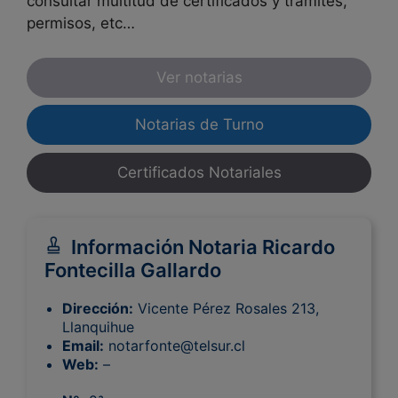
consultar multitud de certificados y trámites,
permisos, etc…
Ver notarias
Notarias de Turno
Certificados Notariales
Información Notaria Ricardo
Fontecilla Gallardo
Dirección:
Vicente Pérez Rosales 213,
Llanquihue
Email:
notarfonte@telsur.cl
Web:
–