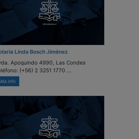
otaria Linda Bosch Jiménez
vda. Apoquindo 4990, Las Condes
léfono: (+56) 2 3251 1770 ...
Más info