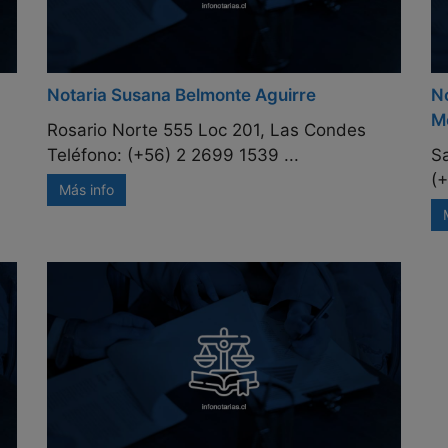
Notaria Susana Belmonte Aguirre
No
M
Rosario Norte 555 Loc 201, Las Condes
Teléfono: (+56) 2 2699 1539 ...
S
(+
Más info