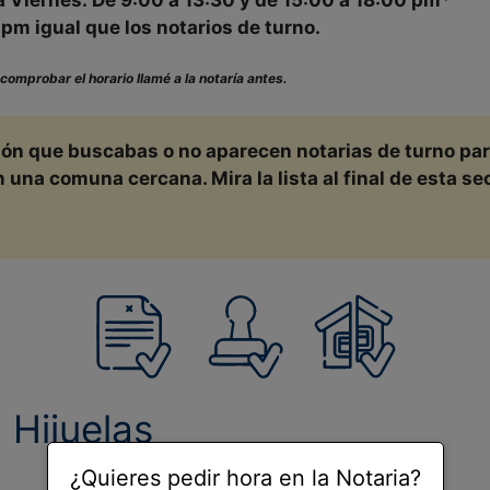
pm igual que los notarios de turno.
 comprobar el horario llamé a la notaría antes.
ción que buscabas o no aparecen notarias de turno pa
na comuna cercana. Mira la lista al final de esta sec
n
Hijuelas
¿Quieres pedir hora en la Notaria?