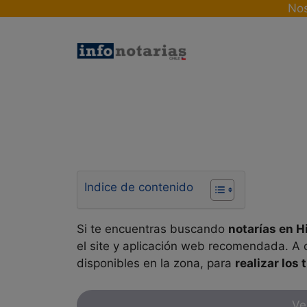
Skip
Nos
to
content
Indice de contenido
Si te encuentras buscando
notarías en
H
el site y aplicación web recomendada. A c
disponibles en la zona, para
realizar los 
Ve