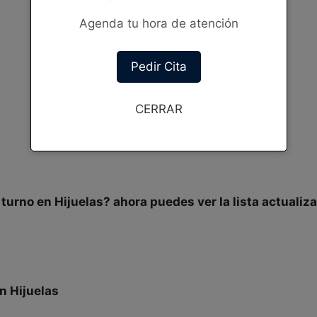
Agenda tu hora de atención
Pedir Cita
CERRAR
 turno
en
Hijuelas? ahora puedes ver la
lista actualiz
en
Hijuelas