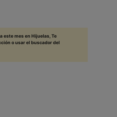
ra este mes en
Hijuelas, Te
ción o usar el buscador del