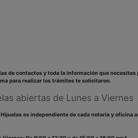
ías de contactos y toda la
información
que necesitas 
ima
para realizar los trámites te solicitaron.
elas abiertas de Lunes a Viernes
e
Hijuelas
es independiente de cada notaria y oficina
a
a Viernes:
De 9:00 a 13:30 y de 15:00 a 18:00 pm*