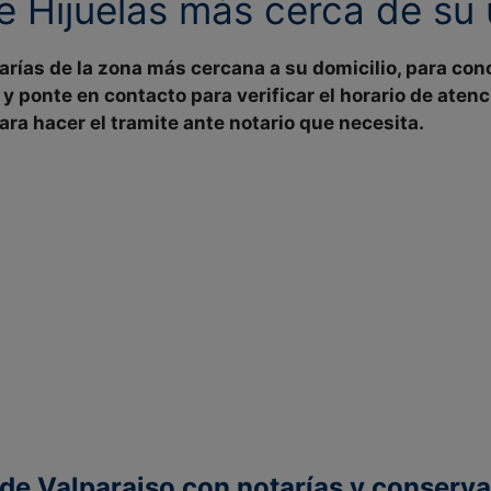
de
Hijuelas más cerca de su
tarías de la zona
más cercana a su domicilio
, para con
 y ponte en contacto para
verificar
el
horario de atenc
ara hacer el tramite ante notario que necesita.
de Valparaiso con notarías y conserva