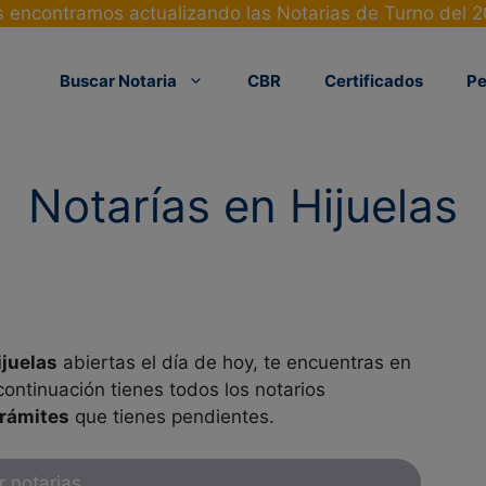
 encontramos actualizando las Notarias de Turno del 
Buscar Notaria
CBR
Certificados
Pe
Notarías en Hijuelas
ijuelas
abiertas el día de hoy, te encuentras en
ontinuación tienes todos los notarios
trámites
que tienes pendientes.
r notarias