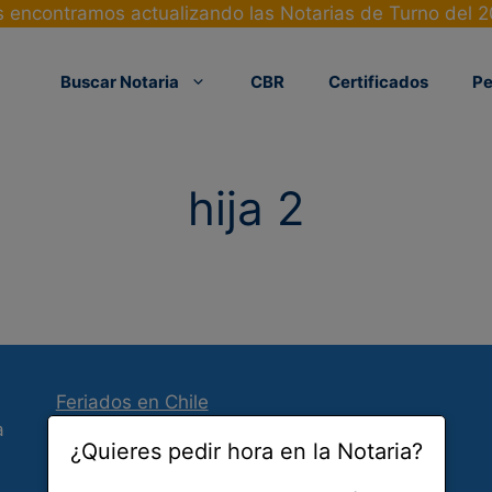
 encontramos actualizando las Notarias de Turno del 
Buscar Notaria
CBR
Certificados
Pe
hija 2
Feriados en Chile
a
Nosotros
¿Quieres pedir hora en la Notaria?
Agregar / Modificar