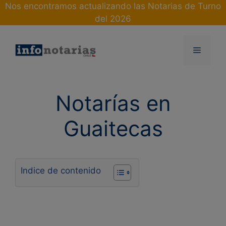
Skip
Nos encontramos actualizando las Notarias de Turno
to
del 2026
content
Menu
Notarías en
Guaitecas
Indice de contenido