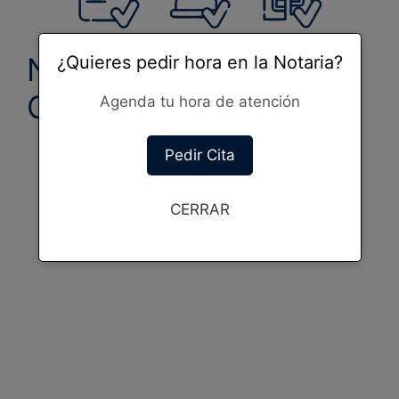
Notarias de turno en
¿Quieres pedir hora en la Notaria?
Guaitecas
Agenda tu hora de atención
Pedir Cita
CERRAR