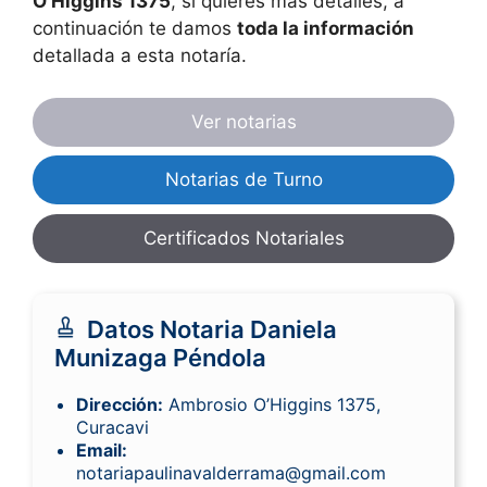
O’Higgins 1375
, si quieres más detalles, a
continuación te damos
toda la información
detallada a esta notaría.
Ver notarias
Notarias de Turno
Certificados Notariales
Datos Notaria Daniela
Munizaga Péndola
Dirección:
Ambrosio O’Higgins 1375,
Curacavi
Email:
notariapaulinavalderrama@gmail.com