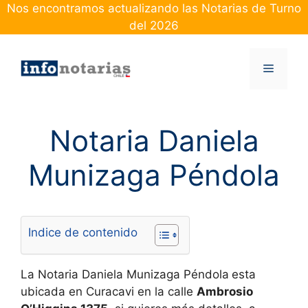
Skip
Nos encontramos actualizando las Notarias de Turno
to
del 2026
content
Menu
Notaria Daniela
Munizaga Péndola
Indice de contenido
La Notaria Daniela Munizaga Péndola
esta
ubicada en Curacavi en la calle
Ambrosio