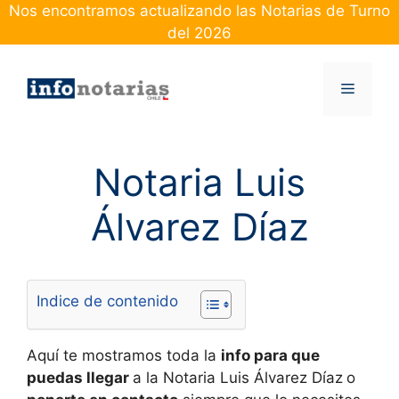
Skip
Nos encontramos actualizando las Notarias de Turno
to
del 2026
content
Menu
Notaria Luis
Álvarez Díaz
Indice de contenido
Aquí te mostramos toda la
info para que
puedas llegar
a la Notaria Luis Álvarez Díaz
o