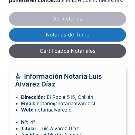
ponerte en contacto
siempre que lo necesites.
Ver notarias
Notarias de Turno
Certificados Notariales
Información Notaria Luis
Álvarez Díaz
Dirección:
El Roble 515, Chillán
Email:
notario@notariaalvarez.cl
Web:
notariaalvarez.cl
Nº:
4ª
Titular:
Luis Álvarez Díaz
(ex Manuel Martin Alamos)