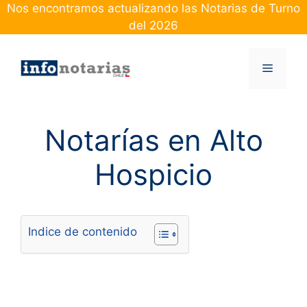
Skip
Nos encontramos actualizando las Notarias de Turno
to
del 2026
content
Menu
Notarías en Alto
Hospicio
Indice de contenido